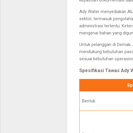
kepastian dokumentasi dal
Ady Water menyediakan Alum
sektor, termasuk pengolahan
administrasi tertentu. Ke
mengenai bahan yang digun
Untuk pelanggan di Demak,
mendukung kebutuhan pasok
sesuai kebutuhan operasion
Spesifikasi Tawas Ady 
Sp
Bentuk