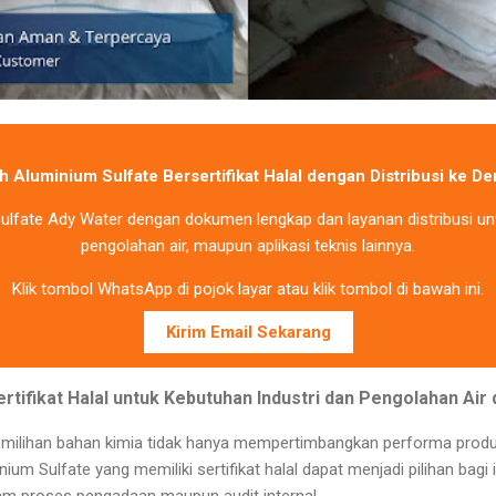
h Aluminium Sulfate Bersertifikat Halal dengan Distribusi ke D
lfate Ady Water dengan dokumen lengkap dan layanan distribusi unt
pengolahan air, maupun aplikasi teknis lainnya.
Klik tombol WhatsApp di pojok layar atau klik tombol di bawah ini.
Kirim Email Sekarang
rtifikat Halal untuk Kebutuhan Industri dan Pengolahan Air
emilihan bahan kimia tidak hanya mempertimbangkan performa produk
um Sulfate yang memiliki sertifikat halal dapat menjadi pilihan bag