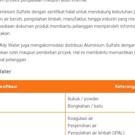
am proses pengadaan maupun audit internal.
inium Sulfate dengan sertifikat halal untuk mendukung kebutuhan p
 air bersih, pengolahan limbah, manufaktur, hingga industri yang me
tersediaan dokumen produk membantu pelanggan memperoleh informas
akan.
 Ady Water juga mengakomodasi distribusi Aluminium Sulfate denga
an rutin maupun pembelian proyek. Hal ini membantu memastikan p
al pelanggan.
Water
esifikasi
Keterang
Bubuk / powder
Bongkahan / batu
Koagulasi air
Penjernihan air
Pengolahan air limbah (IPAL)