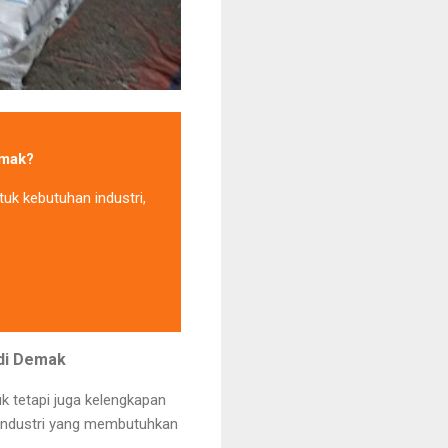
emak?
uk kebutuhan industri,
 di Demak
 tetapi juga kelengkapan
i industri yang membutuhkan