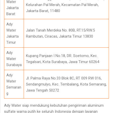
Water
Kelurahan Pal Merah, Kecamatan Pal Merah,
Jakarta
Jakarta Barat, 11480
Barat
Ady
Water
Jalan Tanah Merdeka No. 80B, RT.15/RW.5
Jakarta
Rambutan, Ciracas, Jakarta Timur 13830
Timur
Ady
Kupang Panjaan I No.18, DR. Soetomo, Kec.
Water
Tegalsari, Kota Surabaya, Jawa Timur 60264
Surabaya
Ady
Jl. Palma Raya No.33 Blok 8C, RT 009 RW 016,
Water
Sendangmulyo, Kec. Tembalang, Kota Semarang,
Semaran
Jawa Tengah 50272
g
Ady Water siap mendukung kebutuhan pengiriman aluminum
sulfate warna putih ke seluruh Indonesia dengan layanan