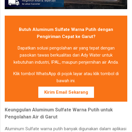
Butuh Aluminum Sulfate Warna Putih dengan
Pengiriman Cepat ke Garut?
Dapatkan solusi pengolahan air yang tepat dengan
pasokan tawas berkualitas dari Ady Water untuk
kebutuhan industri, IPAL, maupun penjernihan air Anda.
Klik tombol WhatsApp di pojok layar atau klik tombol di
bawah ini.
Kirim Email Sekarang
Keunggulan Aluminum Sulfate Warna Putih untuk
Pengolahan Air di Garut
Aluminum Sulfate warna putih banyak digunakan dalam aplikasi