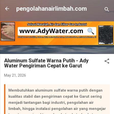
Skip to main content
pengolahanairlimbah.com
Aluminum Sulfate Warna Putih - Ady
Water Pengiriman Cepat ke Garut
May 21, 2026
Membutuhkan aluminum sulfate warna putih dengan
kualitas stabil dan pengiriman cepat ke Garut sering
menjadi tantangan bagi industri, pengolahan air
limbah, hingga instalasi pengolahan air yang mengejar