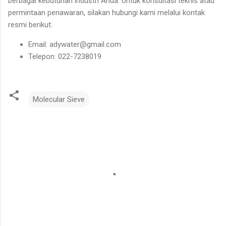
berbagai kebutuhan industri Anda. Untuk konsultasi teknis atau
permintaan penawaran, silakan hubungi kami melalui kontak
resmi berikut:
Email: adywater@gmail.com
Telepon: 022-7238019
Molecular Sieve
C
o
m
m
e
n
t
s