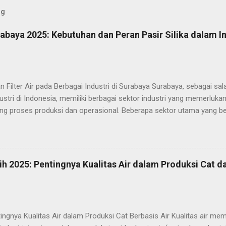
og
rabaya 2025: Kebutuhan dan Peran Pasir Silika dalam In
 Filter Air pada Berbagai Industri di Surabaya Surabaya, sebagai sa
ustri di Indonesia, memiliki berbagai sektor industri yang memerlukan 
g proses produksi dan operasional. Beberapa sektor utama yang ber
dustri manufaktur, perhotelan, makanan dan minuman, serta tekstil. 
i perlu melalui tahap pengolahan yang cermat agar tidak terkontamina
bahaya yang dapat memengaruhi kualitas produk atau layanan. Dalam 
u tahapan pengolahan air yang sangat penting adalah penyaringan. Pe
tih 2025: Pentingnya Kualitas Air dalam Produksi Cat d
rusial untuk menghindari masalah seperti kerusakan peralatan, kont
pada proses produksi. Oleh karena itu, filter air yang tepat dan efisi
n penyaring yang paling banyak digunakan dalam pengolahan air in...
ingnya Kualitas Air dalam Produksi Cat Berbasis Air Kualitas air memi