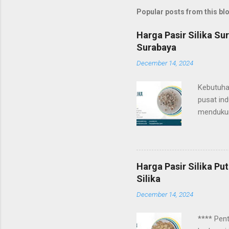
Popular posts from this bl
Harga Pasir Silika Su
Surabaya
December 14, 2024
Kebutuhan
pusat ind
mendukun
adalah in
proses in
kimia ber
salah sat
Harga Pasir Silika Pu
menjadi k
Silika
gangguan 
December 14, 2024
satu baha
**** Pent