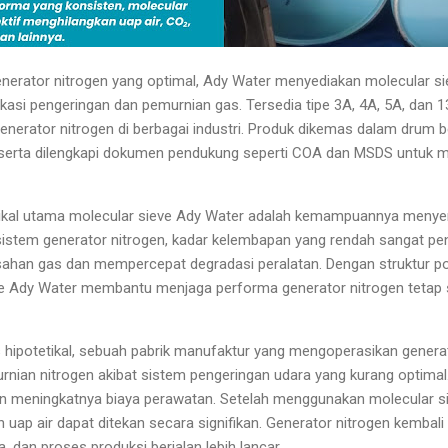
nerator nitrogen yang optimal, Ady Water menyediakan molecular siev
ikasi pengeringan dan pemurnian gas. Tersedia tipe 3A, 4A, 5A, dan 
nerator nitrogen di berbagai industri. Produk dikemas dalam drum be
, serta dilengkapi dokumen pendukung seperti COA dan MSDS untuk 
nikal utama molecular sieve Ady Water adalah kemampuannya menyer
 sistem generator nitrogen, kadar kelembapan yang rendah sangat pen
sahan gas dan mempercepat degradasi peralatan. Dengan struktur p
eve Ady Water membantu menjaga performa generator nitrogen tetap 
 hipotetikal, sebuah pabrik manufaktur yang mengoperasikan generat
ian nitrogen akibat sistem pengeringan udara yang kurang optimal.
an meningkatnya biaya perawatan. Setelah menggunakan molecular si
uap air dapat ditekan secara signifikan. Generator nitrogen kembali
a, dan proses produksi berjalan lebih lancar.