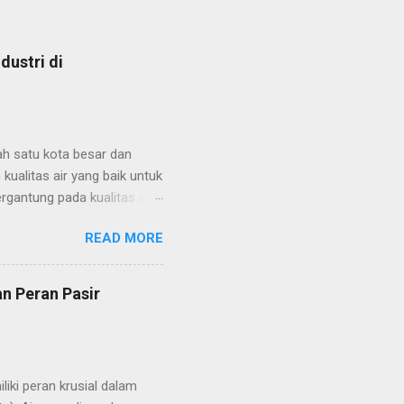
dustri di
lah satu kota besar dan
kualitas air yang baik untuk
gantung pada kualitas air
Air yang digunakan dalam
READ MORE
si oleh partikel atau bahan
setiap industri tersebut,
nyaringan air yang efektif
an Peran Pasir
aminasi produk, atau
en sangat diperlukan. Salah
liki peran krusial dalam