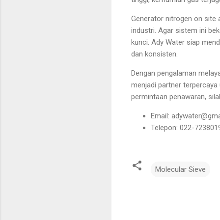
Generator nitrogen on site
industri. Agar sistem ini b
kunci. Ady Water siap mend
dan konsisten.
Dengan pengalaman melayani
menjadi partner terpercaya
permintaan penawaran, silak
Email: adywater@gma
Telepon: 022-723801
Molecular Sieve
C
o