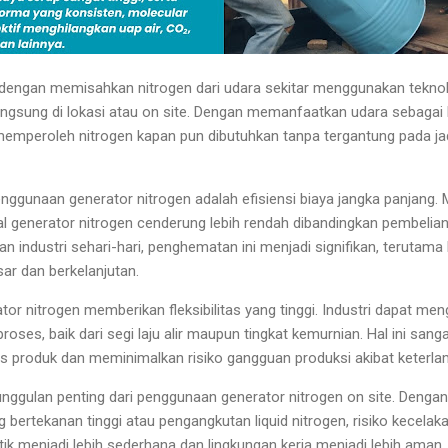
 dengan memisahkan nitrogen dari udara sekitar menggunakan teknolo
langsung di lokasi atau on site. Dengan memanfaatkan udara sebaga
memperoleh nitrogen kapan pun dibutuhkan tanpa tergantung pada ja
nggunaan generator nitrogen adalah efisiensi biaya jangka panjang. 
al generator nitrogen cenderung lebih rendah dibandingkan pembelian 
an industri sehari-hari, penghematan ini menjadi signifikan, terutama 
ar dan berkelanjutan.
ator nitrogen memberikan fleksibilitas yang tinggi. Industri dapat me
roses, baik dari segi laju alir maupun tingkat kemurnian. Hal ini s
as produk dan meminimalkan risiko gangguan produksi akibat keterl
ggulan penting dari penggunaan generator nitrogen on site. Denga
bertekanan tinggi atau pengangkutan liquid nitrogen, risiko kecelaka
stik menjadi lebih sederhana dan lingkungan kerja menjadi lebih aman.