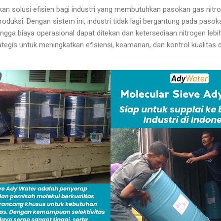
an solusi efisien bagi industri yang membutuhkan pasokan gas nitr
roduksi. Dengan sistem ini, industri tidak lagi bergantung pada pasok
hingga biaya operasional dapat ditekan dan ketersediaan nitrogen lebi
rategis untuk meningkatkan efisiensi, keamanan, dan kontrol kualitas 