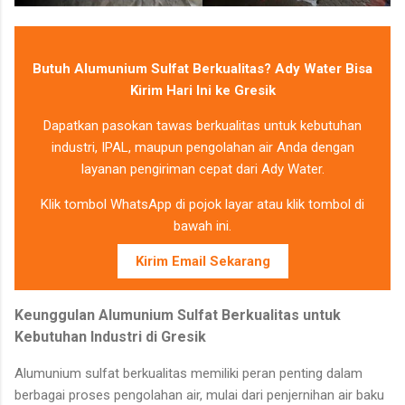
Butuh Alumunium Sulfat Berkualitas? Ady Water Bisa
Kirim Hari Ini ke Gresik
Dapatkan pasokan tawas berkualitas untuk kebutuhan
industri, IPAL, maupun pengolahan air Anda dengan
layanan pengiriman cepat dari Ady Water.
Klik tombol WhatsApp di pojok layar atau klik tombol di
bawah ini.
Kirim Email Sekarang
Keunggulan Alumunium Sulfat Berkualitas untuk
Kebutuhan Industri di Gresik
Alumunium sulfat berkualitas memiliki peran penting dalam
berbagai proses pengolahan air, mulai dari penjernihan air baku