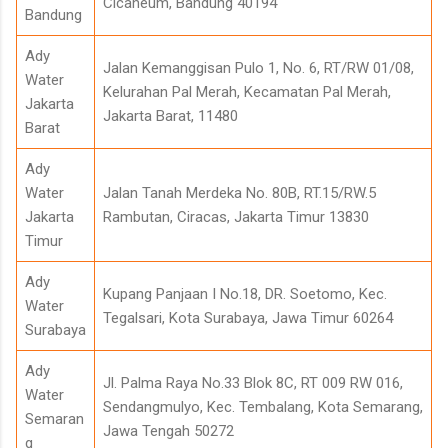
Cicaheum, Bandung 40194
Bandung
Ady
Jalan Kemanggisan Pulo 1, No. 6, RT/RW 01/08,
Water
Kelurahan Pal Merah, Kecamatan Pal Merah,
Jakarta
Jakarta Barat, 11480
Barat
Ady
Water
Jalan Tanah Merdeka No. 80B, RT.15/RW.5
Jakarta
Rambutan, Ciracas, Jakarta Timur 13830
Timur
Ady
Kupang Panjaan I No.18, DR. Soetomo, Kec.
Water
Tegalsari, Kota Surabaya, Jawa Timur 60264
Surabaya
Ady
Jl. Palma Raya No.33 Blok 8C, RT 009 RW 016,
Water
Sendangmulyo, Kec. Tembalang, Kota Semarang,
Semaran
Jawa Tengah 50272
g