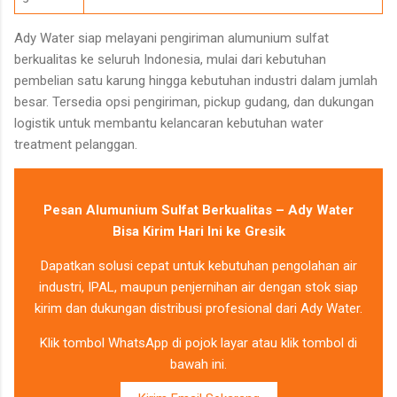
Ady Water siap melayani pengiriman alumunium sulfat
berkualitas ke seluruh Indonesia, mulai dari kebutuhan
pembelian satu karung hingga kebutuhan industri dalam jumlah
besar. Tersedia opsi pengiriman, pickup gudang, dan dukungan
logistik untuk membantu kelancaran kebutuhan water
treatment pelanggan.
Pesan Alumunium Sulfat Berkualitas – Ady Water
Bisa Kirim Hari Ini ke Gresik
Dapatkan solusi cepat untuk kebutuhan pengolahan air
industri, IPAL, maupun penjernihan air dengan stok siap
kirim dan dukungan distribusi profesional dari Ady Water.
Klik tombol WhatsApp di pojok layar atau klik tombol di
bawah ini.